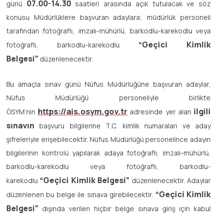
07.00-14.30
günü
saatleri arasında açık tutulacak ve söz
konusu Müdürlüklere başvuran adaylara; müdürlük personeli
tarafından fotoğraflı, imzalı-mühürlü, barkodlu-karekodlu veya
“Geçici Kimlik
fotoğraflı, barkodlu-karekodlu
Belgesi”
düzenlenecektir.
Bu amaçla sınav günü Nüfus Müdürlüğüne başvuran adaylar,
Nüfus Müdürlüğü personeliyle birlikte
https://ais.osym.gov.tr
ilgili
ÖSYM’nin
adresinde yer alan
sınavın
başvuru bilgilerine T.C. kimlik numaraları ve aday
şifreleriyle erişebilecektir. Nüfus Müdürlüğü personelince adayın
bilgilerinin kontrolü yapılarak adaya fotoğraflı, imzalı-mühürlü,
barkodlu-karekodlu veya fotoğraflı, barkodlu-
“Geçici Kimlik Belgesi”
karekodlu
düzenlenecektir. Adaylar
“Geçici Kimlik
düzenlenen bu belge ile sınava girebilecektir.
Belgesi”
dışında verilen hiçbir belge sınava giriş için kabul