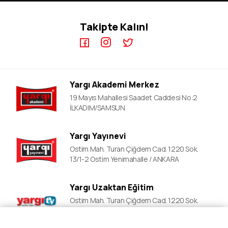
KPSS EB Video Dersler
ÖABT Kursları
Takipte Kalın!
KPSS A Video Dersler
ALES Kursları
ÖABT Video Dersler
DGS Kursları
DGS Video Dersler
EKPSS Kursları
ALES Video Dersler
YDS Kursları
Yargı Akademi Merkez
YDS Video Ders
YKS Kursları
19 Mayıs Mahallesi Saadet Caddesi No:2
Lise Okula Yardımcı Kurslar
İLKADIM/SAMSUN
LGS Kursları
Yargı Yayınevi
Polislik Sınavlarına Hazırlık
Ostim Mah. Turan Çiğdem Cad. 1220 Sok.
13/1-2 Ostim Yenimahalle / ANKARA
Yargı Uzaktan Eğitim
Ostim Mah. Turan Çiğdem Cad. 1220 Sok.
13/1-2 Ostim Yenimahalle / ANKARA
Fiyat Al
Ön Kayıt