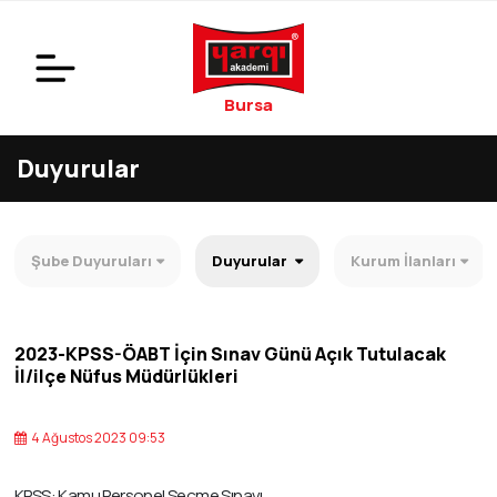
Bursa
Duyurular
Şube Duyuruları
Duyurular
Kurum İlanları
2023-KPSS-ÖABT İçin Sınav Günü Açık Tutulacak
İl/ilçe Nüfus Müdürlükleri
4 Ağustos 2023 09:53
KPSS: Kamu Personel Seçme Sınavı