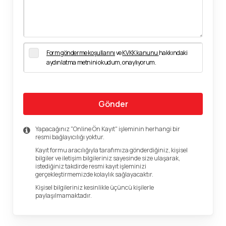
Form gönderme koşullarını
ve
KVKK kanunu
hakkındaki
aydınlatma metnini okudum, onaylıyorum.
Gönder
Yapacağınız "Online Ön Kayıt" işleminin herhangi bir
resmi bağlayıcılığı yoktur.
Kayıt formu aracılığıyla tarafımıza gönderdiğiniz, kişisel
bilgiler ve iletişim bilgileriniz sayesinde size ulaşarak,
istediğiniz takdirde resmi kayıt işleminizi
gerçekleştirmemizde kolaylık sağlayacaktır.
Kişisel bilgileriniz kesinlikle üçüncü kişilerle
paylaşılmamaktadır.