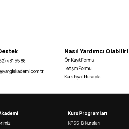
 Destek
Nasıl Yardımcı Olabilir
Ön Kayıt Formu
62) 431 55 88
İletişim Formu
i@yargiakademi.com.tr
Kurs Fiyat Hesapla
 Akademi
Kurs Programları
rimiz
KPSS-B Kursları