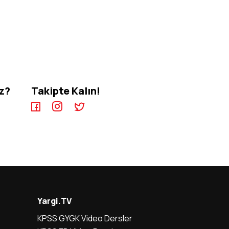
iz?
Takipte Kalın!
Yargi.TV
KPSS GYGK Video Dersler