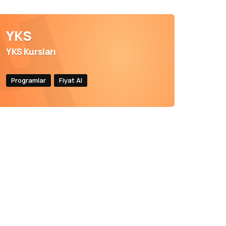
YKS
YKS Kursları
Programlar
Fiyat Al