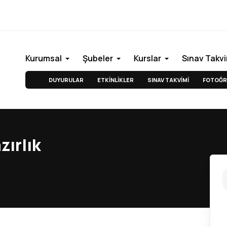
Kurumsal
Şubeler
Kurslar
Sınav Takvi
DUYURULAR
ETKİNLİKLER
SINAV TAKVİMİ
FOTOĞR
zırlık