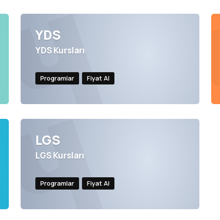
YDS
YDS Kursları
Programlar
Fiyat Al
LGS
LGS Kursları
Programlar
Fiyat Al