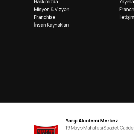
Hakkımızda
Yayınla
Misyon & Vizyon
Franch
Franchise
İletişi
İnsan Kaynakları
Yargı Akademi Merkez
19 Mayıs Mahallesi Saadet Cadde