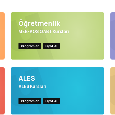
Öğretmenlik
MEB-AGS ÖABT Kursları
Programlar
Fiyat Al
ALES
ALES Kursları
Programlar
Fiyat Al