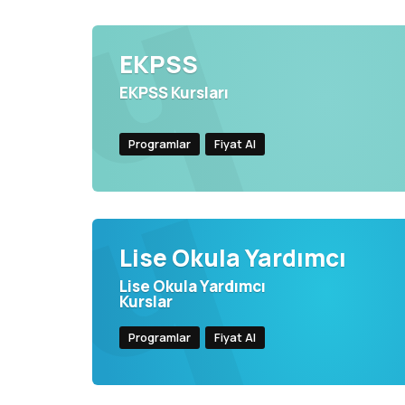
EKPSS
EKPSS Kursları
Programlar
Fiyat Al
Lise Okula Yardımcı
Lise Okula Yardımcı
Kurslar
Programlar
Fiyat Al