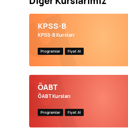
Diğer Kurslarımız
KPSS-B
KPSS-B Kursları
Programlar
Fiyat Al
ÖABT
ÖABT Kursları
Programlar
Fiyat Al