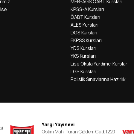
rımız
MEB-AGS ÖABT Kursları
ise
KPSS-A Kursları
m
ÖABT Kursları
ALES Kursları
DGS Kursları
EKPSS Kursları
YDS Kursları
YKS Kursları
Lise Okula Yardımcı Kurslar
LGS Kursları
Polislik Sınavlarına Hazırlık
Yargı Yayınevi
si
Ostim Mah. Turan Çiğdem Cad. 1220