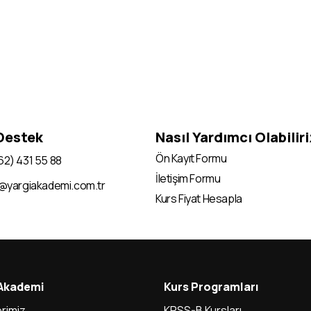
 Destek
Nasıl Yardımcı Olabilir
Ön Kayıt Formu
62) 431 55 88
İletişim Formu
i@yargiakademi.com.tr
Kurs Fiyat Hesapla
 Akademi
Kurs Programları
rimiz
KPSS-B Kursları