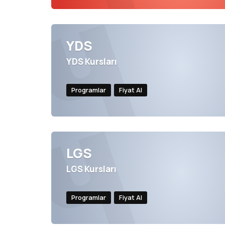
YDS
YDS Kursları
Programlar
Fiyat Al
LGS
LGS Kursları
Programlar
Fiyat Al