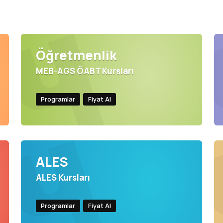
Öğretmenlik
MEB-AGS ÖABT Kursları
Programlar
Fiyat Al
ALES
ALES Kursları
Programlar
Fiyat Al