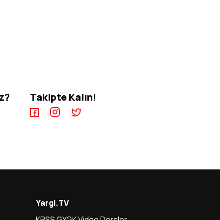
iz?
Takipte Kalın!
Yargi.TV
KPSS GYGK Video Dersler