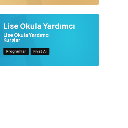
Lise Okula Yardımcı
Lise Okula Yardımcı
Kurslar
Programlar
Fiyat Al