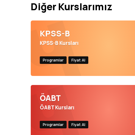
Diğer Kurslarımız
KPSS-B
KPSS-B Kursları
Programlar
Fiyat Al
ÖABT
ÖABT Kursları
Programlar
Fiyat Al